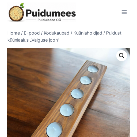
Skip
to
content
Home
/
E-pood
/
Kodukaubad
/
Küünlahoidjad
/
Puidust
küünlaalus „Valguse joon“