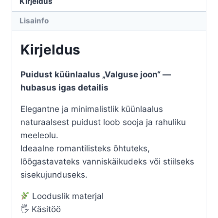
Kirjeldus
Lisainfo
Kirjeldus
Puidust küünlaalus „Valguse joon“ —
hubasus igas detailis
Elegantne ja minimalistlik küünlaalus
naturaalsest puidust loob sooja ja rahuliku
meeleolu.
Ideaalne romantilisteks õhtuteks,
lõõgastavateks vanniskäikudeks või stiilseks
sisekujunduseks.
Looduslik materjal
🖐️ Käsitöö