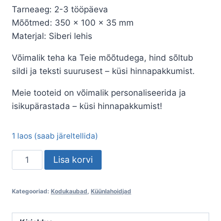
Tarneaeg: 2-3 tööpäeva
Mõõtmed: 350 × 100 × 35 mm
Materjal: Siberi lehis
Võimalik teha ka Teie mõõtudega, hind sõltub
sildi ja teksti suurusest – küsi hinnapakkumist.
Meie tooteid on võimalik personaliseerida ja
isikupärastada – küsi hinnapakkumist!
1 laos (saab järeltellida)
Puidust
Lisa korvi
küünlaalus
„Valguse
Kategooriad:
Kodukaubad
,
Küünlahoidjad
joon“
kogus